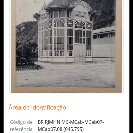
Área de identificação
Código de
BR RJMHN MC-MCab-MCab07-
referência
MCab07.08 (045.795)