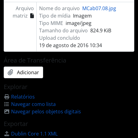
Arquivo
Nome do arquivo
MCab07.08.jpg
matriz
Tipo de mídia
Imagem
Tipo MIME
image/jpeg
Tamanho do arquivo
824.9 KiB
Upload concluído
19 de agosto de 2016 10:34
Área de Transferência
Adicionar
Explorar
Relatórios
Navegar como lista
Navegar pelos objetos digitais
Exportar
Dublin Core 1.1 XML