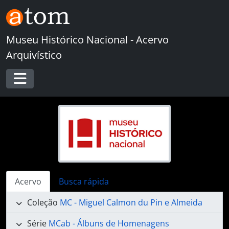
Skip to main content
Museu Histórico Nacional - Acervo
Arquivístico
Toggle navigation
Acervo
Busca rápida
Coleção
MC - Miguel Calmon du Pin e Almeida
Série
MCab - Álbuns de Homenagens