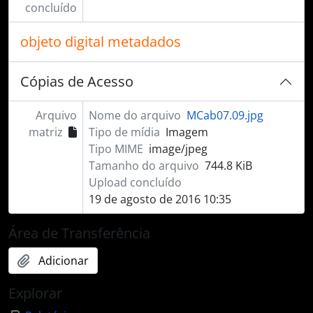
concluído
objeto digital metadados
Cópias de Acesso
Arquivo
Nome do arquivo
MCab07.09.jpg
matriz
Tipo de mídia
Imagem
Tipo MIME
image/jpeg
Tamanho do arquivo
744.8 KiB
Upload concluído
19 de agosto de 2016 10:35
Área de Transferência
Adicionar
Explorar