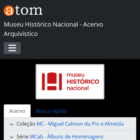
Skip to main content
Museu Histórico Nacional - Acervo
Arquivístico
Toggle navigation
Acervo
Busca rápida
Coleção
MC - Miguel Calmon du Pin e Almeida
Série
MCab - Álbuns de Homenagens