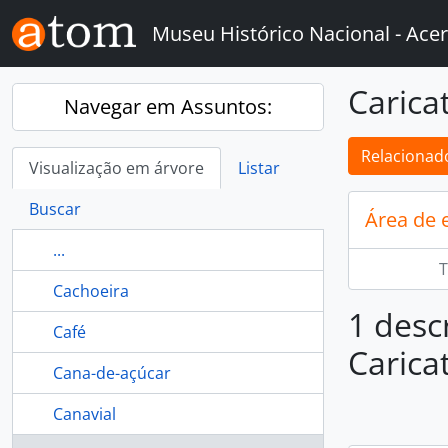
Skip to main content
Museu Histórico Nacional - Acer
Carica
Navegar em Assuntos:
Relacionado
Visualização em árvore
Listar
Buscar
Área de 
...
T
Cachoeira
1 desc
Café
Carica
Cana-de-açúcar
Canavial