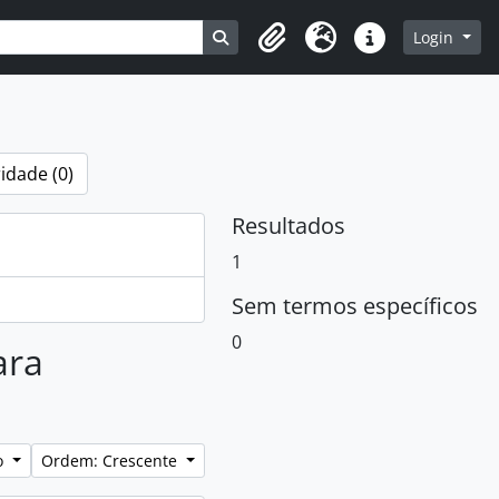
Busque na página de navegação
Login
Clipboard
Idioma
Atalhos
idade (0)
Resultados
1
Sem termos específicos
0
ara
lo
Ordem: Crescente