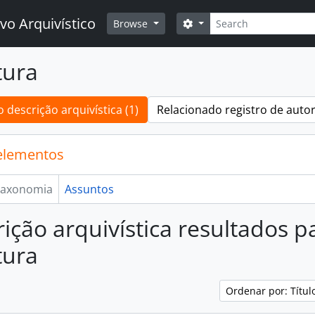
Buscar
vo Arquivístico
Opções de busca
Browse
tura
 descrição arquivística (1)
Relacionado registro de autor
elementos
axonomia
Assuntos
rição arquivística resultados p
tura
Ordenar por: Títu