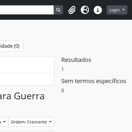
Busque na página de navegação
Login
Clipboard
Idioma
Atalhos
idade (0)
Resultados
1
Sem termos específicos
0
para Guerra
lo
Ordem: Crescente