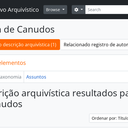
Buscar
vo Arquivístico
Opções de busca
Browse
a de Canudos
 descrição arquivística (1)
Relacionado registro de autor
elementos
axonomia
Assuntos
rição arquivística resultados 
nudos
Ordenar por: Títu