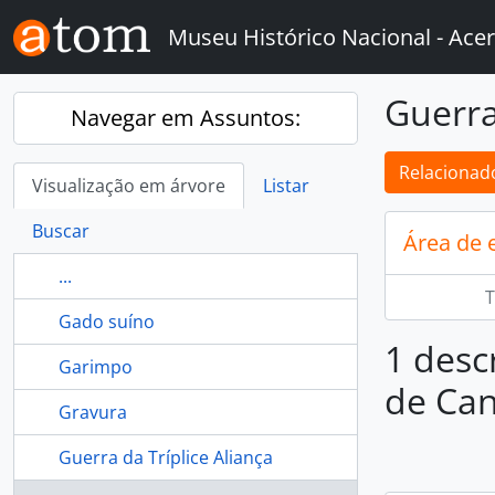
Skip to main content
Museu Histórico Nacional - Acer
Guerr
Navegar em Assuntos:
Relacionado
Visualização em árvore
Listar
Buscar
Área de 
...
T
Gado suíno
1 desc
Garimpo
de Ca
Gravura
Guerra da Tríplice Aliança