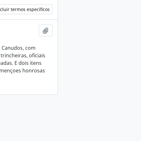
cluir termos específicos
Adicionar a área de transferência
e Canudos, com
incheiras, oficiais
das. E dois itens
 mençoes honrosas