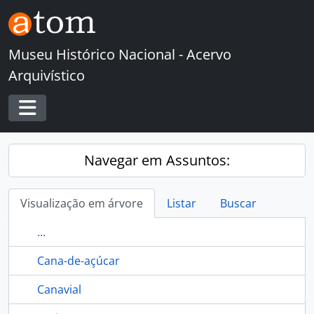
Skip to main content
Museu Histórico Nacional - Acervo
Arquivístico
Toggle navigation
Navegar em Assuntos:
Visualização em árvore
Listar
Buscar
...
Cana-de-açúcar
Canavial