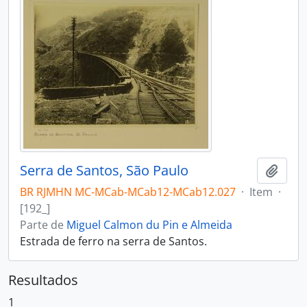
Serra de Santos, São Paulo
Adici
BR RJMHN MC-MCab-MCab12-MCab12.027
·
Item
·
[192_]
Parte de
Miguel Calmon du Pin e Almeida
Estrada de ferro na serra de Santos.
Resultados
1